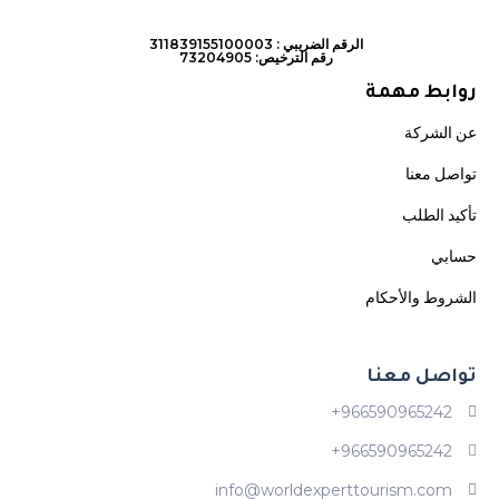
الرقم الضريبي : 311839155100003
رقم الترخيص: 73204905
روابط مهمة
عن الشركة
تواصل معنا
تأكيد الطلب
حسابي
الشروط والأحكام
تواصل معنا
966590965242+
966590965242+
info@worldexperttourism.com