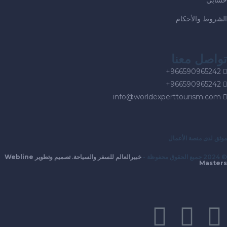
ابي
روط والأحكام
اصل معنا
966590965242
966590965242
info@worldexperttourism.co
ق لدى منصة الأعمال
خبيرالعالم للسفر والسياحة. تصميم وتطوير
Webline
Maste