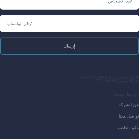
الضريبي : 311839155100003
لترخيص: 73204905
ابط مهمة
الشركة
صل معنا
يد الطلب