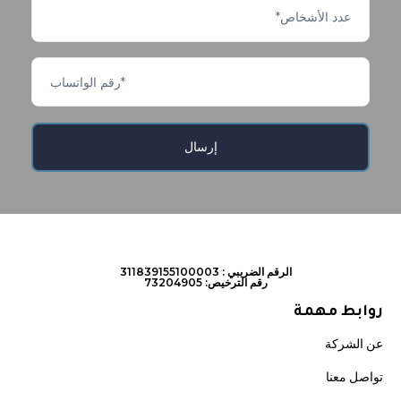
الرقم الضريبي : 311839155100003
رقم الترخيص: 73204905
روابط مهمة
عن الشركة
تواصل معنا