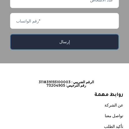
الرقم الضريبي : 311839155100003
رقم الترخيص: 73204905
روابط مهمة
عن الشركة
تواصل معنا
تأكيد الطلب