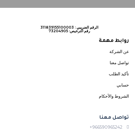
الرقم الضريبي : 311839155100003
رقم الترخيص: 73204905
روابط مهمة
عن الشركة
تواصل معنا
تأكيد الطلب
حسابي
الشروط والأحكام
تواصل معنا
966590965242+