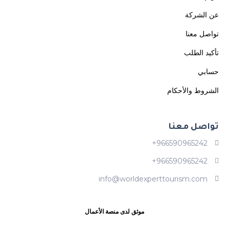
عن الشركة
تواصل معنا
تأكيد الطلب
حسابي
الشروط والأحكام
تواصل معنا
966590965242+
966590965242+
info@worldexperttourism.com
موثق لدى منصة الأعمال