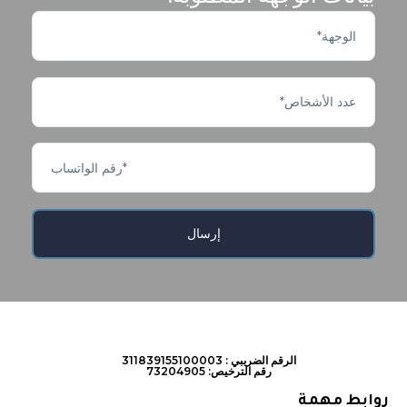
الرقم الضريبي : 311839155100003
رقم الترخيص: 73204905
روابط مهمة