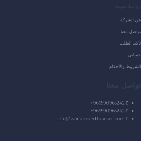
روابط مهمة
عن الشركة
تواصل معنا
تأكيد الطلب
حسابي
الشروط والأحكام
تواصل معنا
966590965242+
966590965242+
info@worldexperttourism.com