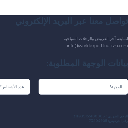
تواصل معنا عبر البريد الإلكتروني
لمتابعة آخر العروض والرحلات السياحية
info@worldexperttourism.com
بيانات الوجهة المطلوبة:
الرقم الضريبي : 311839155100003
رقم الترخيص: 73204905