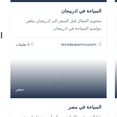
السياحة في اذربيجان
محتوى المقال قبل السفر الى اذربيجان ماهي
مواسم السياحة في اذربيجان
ا
Worldexperttourism
0 تعليقات
سفر
السياحة في مصر
هذا النص هو مثال لنص يمكن أن يستبدل في نفس