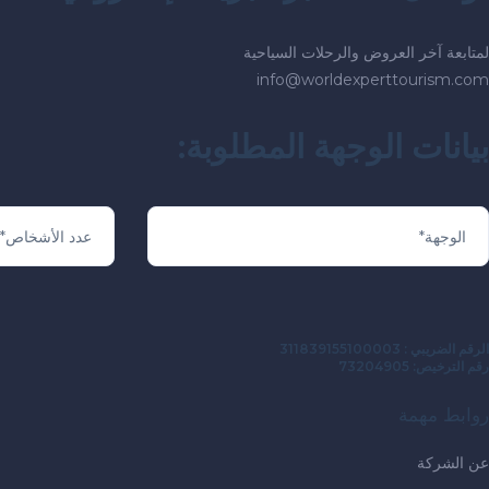
لمتابعة آخر العروض والرحلات السياحية
info@worldexperttourism.com
بيانات الوجهة المطلوبة:
الرقم الضريبي : 311839155100003
رقم الترخيص: 73204905
روابط مهمة
عن الشركة