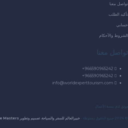
تواصل معنا
تأكيد الطلب
حسابي
الشروط والأحكام
تواصل معنا
966590965242+
966590965242+
info@worldexperttourism.com
موثق لدى منصة الأعمال
© 2024 جميع الحقوق محفوظة -
خبيرالعالم للسفر والسياحة. تصميم وتطوير
e Masters