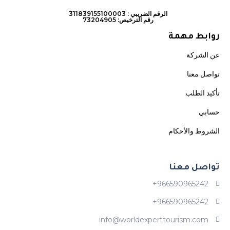
الرقم الضريبي : 311839155100003
رقم الترخيص: 73204905
روابط مهمة
عن الشركة
تواصل معنا
تأكيد الطلب
حسابي
الشروط والأحكام
تواصل معنا
966590965242+
966590965242+
info@worldexperttourism.com